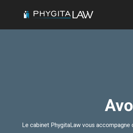
Aller
au
contenu
Avo
Le cabinet PhygitaLaw vous accompagne dan