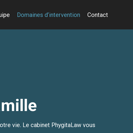
uipe
Domaines d’intervention
Contact
amille
notre vie. Le cabinet PhygitaLaw vous