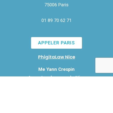
75006 Paris
01 89 70 62 71
APPELER PARIS
PhigitaLaw Nice
Me Yann Crespin
Avocat au barreau de Nice
2 bis rue Cronstadt
06000 Nice