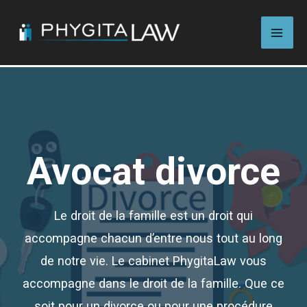
Aller
MAI
au
ME
contenu
Avocat divorce
Le droit de la famille est un droit qui
accompagne chacun d’entre nous tout au long
de notre vie. Le cabinet PhygitaLaw vous
accompagne dans le droit de la famille. Que ce
soit pour un divorce ou pour une procédure